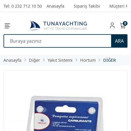
Tel: 0 232 712 10 50
Anasayfa
Sipariş Takibi
Müşteri Hi
0
ARA
Anasayfa
Diğer
Yakıt Sistemi
Hortum
DİĞER