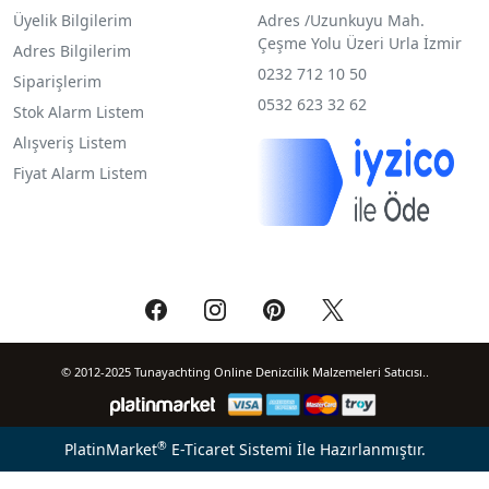
Üyelik Bilgilerim
Adres /
Uzunkuyu Mah.
Çeşme Yolu Üzeri Urla İzmir
Adres Bilgilerim
0232 712 10 50
Siparişlerim
0532 623 32 62
Stok Alarm Listem
Alışveriş Listem
Fiyat Alarm Listem
© 2012-2025 Tunayachting Online Denizcilik Malzemeleri Satıcısı..
®
PlatinMarket
E-Ticaret Sistemi
İle Hazırlanmıştır.