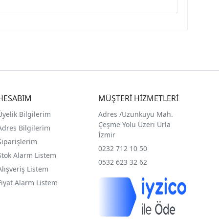
HESABIM
MÜŞTERİ HİZMETLERİ
Üyelik Bilgilerim
Adres /
Uzunkuyu Mah.
Çeşme Yolu Üzeri Urla
Adres Bilgilerim
İzmir
Siparişlerim
0232 712 10 50
Stok Alarm Listem
0532 623 32 62
Alışveriş Listem
Fiyat Alarm Listem