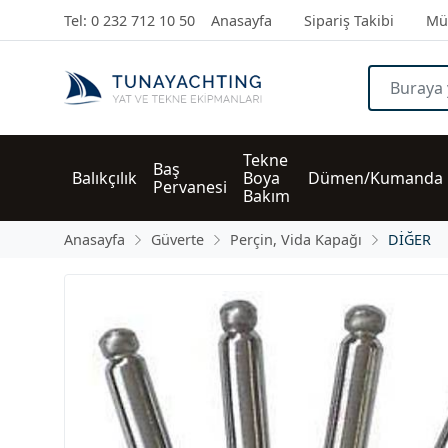
Tel: 0 232 712 10 50
Anasayfa
Sipariş Takibi
Müş
Tekne 
Baş 
Balıkçılık
Boya 
Dümen/Kumanda
Pervanesi
Bakım
Anasayfa
Güverte
Perçin, Vida Kapağı
DİĞER