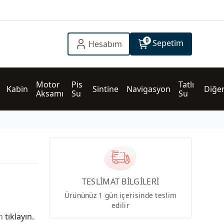
0
Sepetim
Hesabım
Motor 
Pis 
Tatlı 
Kabin
Sintine
Navigasyon
Diğe
Aksamı
Su
Su
TESLİMAT BİLGİLERİ
Ürününüz 1 gün içerisinde teslim
edilir
in
tıklayın.