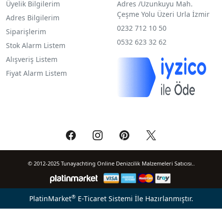
Üyelik Bilgilerim
Adres /
Uzunkuyu Mah.
Çeşme Yolu Üzeri Urla İzmir
Adres Bilgilerim
0232 712 10 50
Siparişlerim
0532 623 32 62
Stok Alarm Listem
Alışveriş Listem
Fiyat Alarm Listem
© 2012-2025 Tunayachting Online Denizcilik Malzemeleri Satıcısı..
®
PlatinMarket
E-Ticaret Sistemi
İle Hazırlanmıştır.