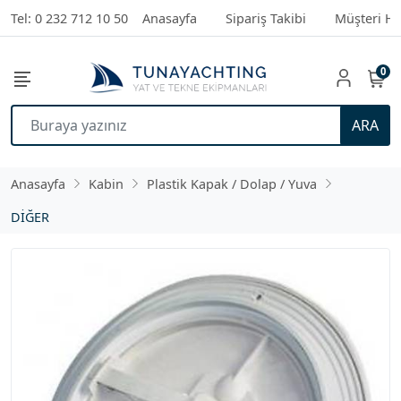
Tel: 0 232 712 10 50
Anasayfa
Sipariş Takibi
Müşteri Hi
0
ARA
Anasayfa
Kabin
Plastik Kapak / Dolap / Yuva
DİĞER