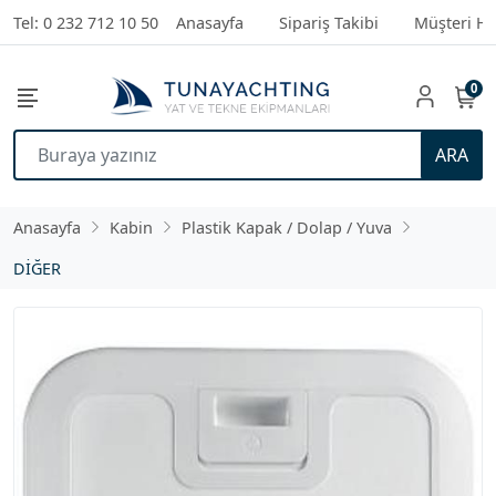
Tel: 0 232 712 10 50
Anasayfa
Sipariş Takibi
Müşteri Hi
0
ARA
Anasayfa
Kabin
Plastik Kapak / Dolap / Yuva
DİĞER