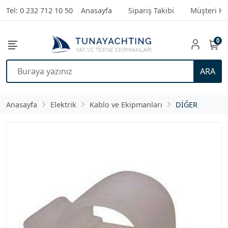
Tel: 0 232 712 10 50
Anasayfa
Sipariş Takibi
Müşteri Hi
0
ARA
Anasayfa
Elektrik
Kablo ve Ekipmanları
DİĞER