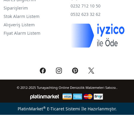
0232 712 10 50
Siparişlerim
0532 623 32 62
Stok Alarm Listem
Alışveriş Listem
Fiyat Alarm Listem
© 2012-2025 Tunayachting Online Denizcilik Malzemeleri Satıcısı..
®
PlatinMarket
E-Ticaret Sistemi
İle Hazırlanmıştır.