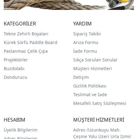
KATEGORİLER
YARDIM
Tekne Zehirli Boyaları
Sipariş Takibi
Kürek Sörfü Paddle Board
Arıza Formu
Paslanmaz Çelik Çıpa
İade Formu
Projektörler
Sıkça Sorulan Sorular
Buzdolabı
Müşteri Hizmetleri
Dondurucu
İletişim
Gizlilik Politikası
Teslimat ve İade
Mesafeli Satış Sözleşmesi
HESABIM
MÜŞTERİ HİZMETLERİ
Üyelik Bilgilerim
Adres /
Uzunkuyu Mah.
Çeşme Yolu Üzeri Urla İzmir
Adres Bilgilerim