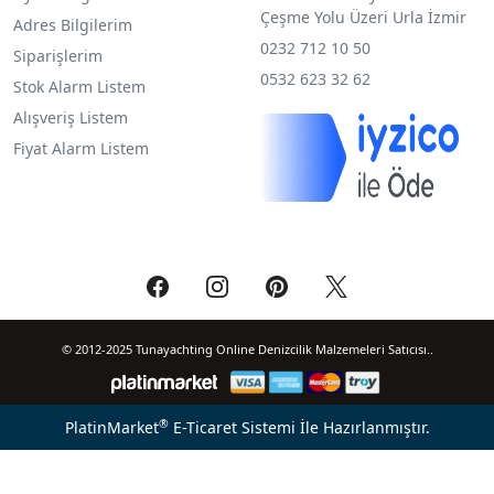
Çeşme Yolu Üzeri Urla İzmir
Adres Bilgilerim
0232 712 10 50
Siparişlerim
0532 623 32 62
Stok Alarm Listem
Alışveriş Listem
Fiyat Alarm Listem
© 2012-2025 Tunayachting Online Denizcilik Malzemeleri Satıcısı..
®
PlatinMarket
E-Ticaret Sistemi
İle Hazırlanmıştır.