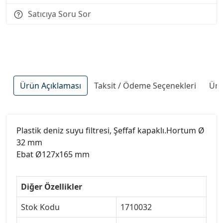
Satıcıya Soru Sor
Ürün Açıklaması
Taksit / Ödeme Seçenekleri
Ürü
Plastik deniz suyu filtresi, Şeffaf kapaklı.Hortum Ø
32 mm
Ebat Ø127x165 mm
Diğer Özellikler
Stok Kodu
1710032