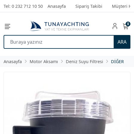
Tel: 0 232 712 10 50
Anasayfa
Sipariş Takibi
Müşteri Hi
0
ARA
Anasayfa
Motor Aksamı
Deniz Suyu Filtresi
DİĞER