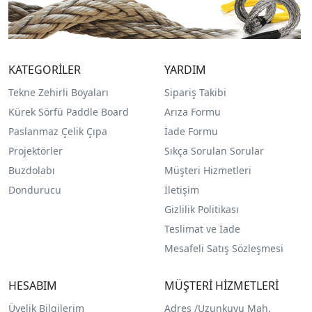
KATEGORİLER
YARDIM
Tekne Zehirli Boyaları
Sipariş Takibi
Kürek Sörfü Paddle Board
Arıza Formu
Paslanmaz Çelik Çıpa
İade Formu
Projektörler
Sıkça Sorulan Sorular
Buzdolabı
Müşteri Hizmetleri
Dondurucu
İletişim
Gizlilik Politikası
Teslimat ve İade
Mesafeli Satış Sözleşmesi
HESABIM
MÜŞTERİ HİZMETLERİ
Üyelik Bilgilerim
Adres /
Uzunkuyu Mah.