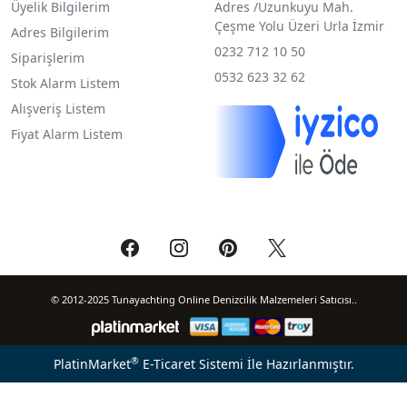
Üyelik Bilgilerim
Adres /
Uzunkuyu Mah.
Çeşme Yolu Üzeri Urla İzmir
Adres Bilgilerim
0232 712 10 50
Siparişlerim
0532 623 32 62
Stok Alarm Listem
Alışveriş Listem
Fiyat Alarm Listem
© 2012-2025 Tunayachting Online Denizcilik Malzemeleri Satıcısı..
®
PlatinMarket
E-Ticaret Sistemi
İle Hazırlanmıştır.