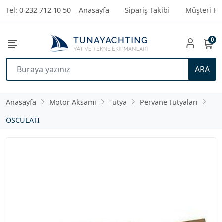
Tel: 0 232 712 10 50
Anasayfa
Sipariş Takibi
Müşteri Hi
0
ARA
Anasayfa
Motor Aksamı
Tutya
Pervane Tutyaları
OSCULATI