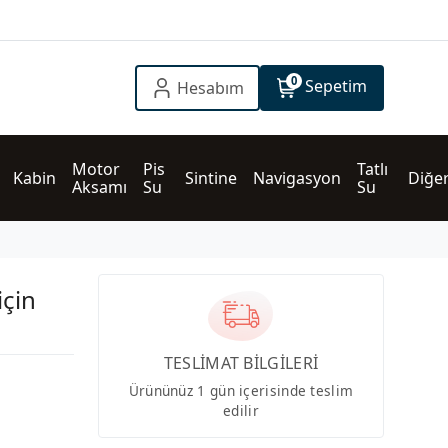
0
Sepetim
Hesabım
Motor 
Pis 
Tatlı 
Kabin
Sintine
Navigasyon
Diğe
Aksamı
Su
Su
için
TESLİMAT BİLGİLERİ
Ürününüz 1 gün içerisinde teslim
edilir