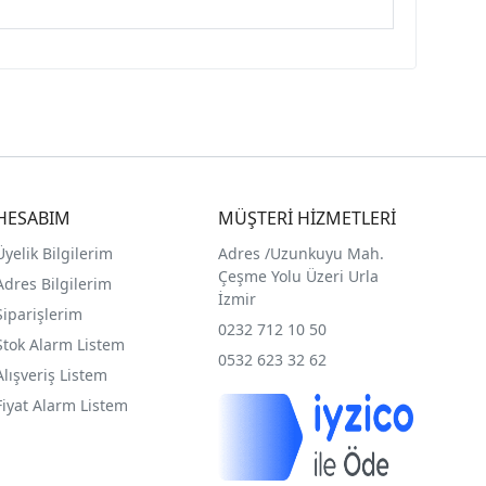
HESABIM
MÜŞTERİ HİZMETLERİ
Üyelik Bilgilerim
Adres /
Uzunkuyu Mah.
Çeşme Yolu Üzeri Urla
Adres Bilgilerim
İzmir
Siparişlerim
0232 712 10 50
Stok Alarm Listem
0532 623 32 62
Alışveriş Listem
Fiyat Alarm Listem