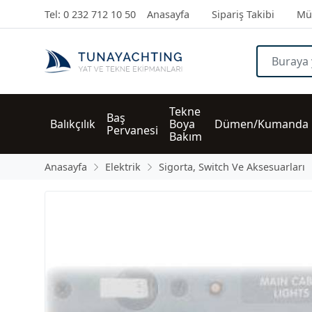
Tel: 0 232 712 10 50
Anasayfa
Sipariş Takibi
Müş
Tekne 
Baş 
Balıkçılık
Boya 
Dümen/Kumanda
Pervanesi
Bakım
Anasayfa
Elektrik
Sigorta, Switch Ve Aksesuarları