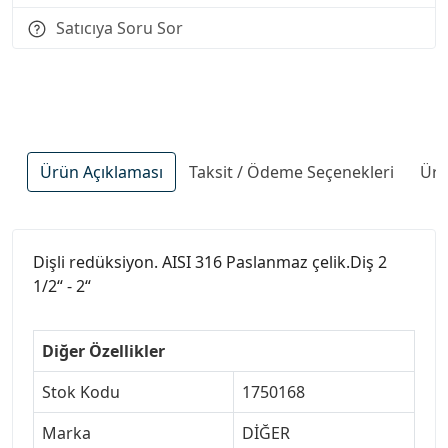
Satıcıya Soru Sor
Ürün Açıklaması
Taksit / Ödeme Seçenekleri
Ürü
Dişli redüksiyon. AISI 316 Paslanmaz çelik.Diş 2
1/2“ - 2“
Diğer Özellikler
Stok Kodu
1750168
Marka
DİĞER