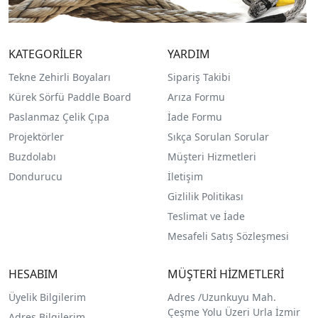
KATEGORİLER
YARDIM
Tekne Zehirli Boyaları
Sipariş Takibi
Kürek Sörfü Paddle Board
Arıza Formu
Paslanmaz Çelik Çıpa
İade Formu
Projektörler
Sıkça Sorulan Sorular
Buzdolabı
Müşteri Hizmetleri
Dondurucu
İletişim
Gizlilik Politikası
Teslimat ve İade
Mesafeli Satış Sözleşmesi
HESABIM
MÜŞTERİ HİZMETLERİ
Üyelik Bilgilerim
Adres /
Uzunkuyu Mah.
Çeşme Yolu Üzeri Urla İzmir
Adres Bilgilerim