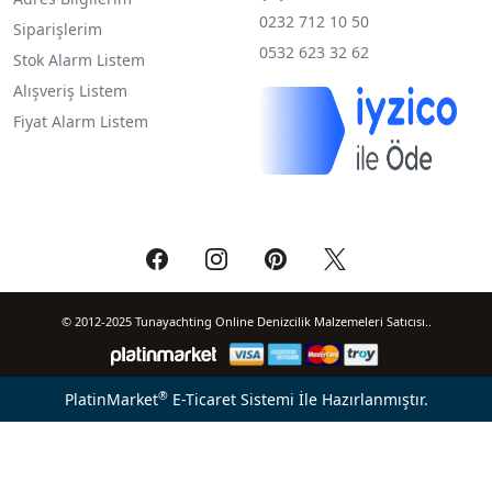
0232 712 10 50
Siparişlerim
0532 623 32 62
Stok Alarm Listem
Alışveriş Listem
Fiyat Alarm Listem
© 2012-2025 Tunayachting Online Denizcilik Malzemeleri Satıcısı..
®
PlatinMarket
E-Ticaret Sistemi
İle Hazırlanmıştır.