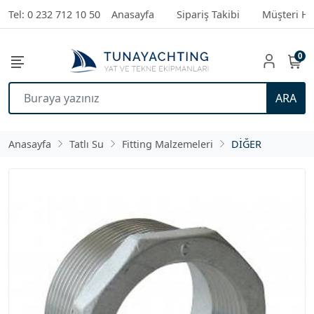
Tel: 0 232 712 10 50
Anasayfa
Sipariş Takibi
Müşteri Hi
0
ARA
Anasayfa
Tatlı Su
Fitting Malzemeleri
DİĞER