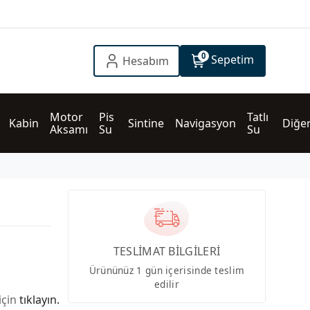
0
Sepetim
Hesabım
Motor 
Pis 
Tatlı 
Kabin
Sintine
Navigasyon
Diğe
Aksamı
Su
Su
TESLİMAT BİLGİLERİ
Ürününüz 1 gün içerisinde teslim
edilir
için
tıklayın.