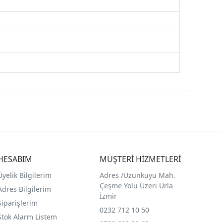
HESABIM
MÜŞTERİ HİZMETLERİ
Üyelik Bilgilerim
Adres /
Uzunkuyu Mah.
Çeşme Yolu Üzeri Urla
Adres Bilgilerim
İzmir
Siparişlerim
0232 712 10 50
Stok Alarm Listem