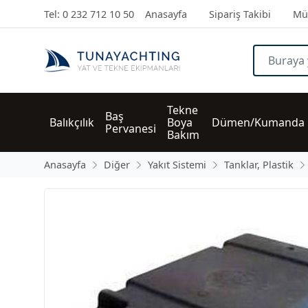
Tel: 0 232 712 10 50
Anasayfa
Sipariş Takibi
Müş
Tekne 
Baş 
Balıkçılık
Boya 
Dümen/Kumanda
Pervanesi
Bakım
Anasayfa
Diğer
Yakıt Sistemi
Tanklar, Plastik