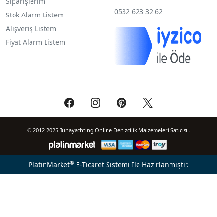
Siparişlerim
0532 623 32 62
Stok Alarm Listem
Alışveriş Listem
Fiyat Alarm Listem
© 2012-2025 Tunayachting Online Denizcilik Malzemeleri Satıcısı..
®
PlatinMarket
E-Ticaret Sistemi
İle Hazırlanmıştır.