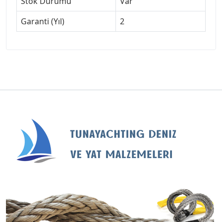
Stok Durumu
Var
Garanti (Yıl)
2