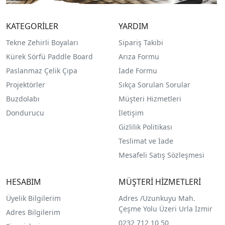
KATEGORİLER
YARDIM
Tekne Zehirli Boyaları
Sipariş Takibi
Kürek Sörfü Paddle Board
Arıza Formu
Paslanmaz Çelik Çıpa
İade Formu
Projektörler
Sıkça Sorulan Sorular
Buzdolabı
Müşteri Hizmetleri
Dondurucu
İletişim
Gizlilik Politikası
Teslimat ve İade
Mesafeli Satış Sözleşmesi
HESABIM
MÜŞTERİ HİZMETLERİ
Üyelik Bilgilerim
Adres /
Uzunkuyu Mah.
Çeşme Yolu Üzeri Urla İzmir
Adres Bilgilerim
0232 712 10 50