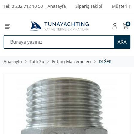
Tel: 0 232 712 10 50
Anasayfa
Sipariş Takibi
Müşteri Hi
0
ARA
Anasayfa
Tatlı Su
Fitting Malzemeleri
DİĞER