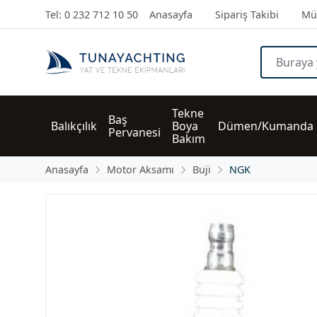
Tel: 0 232 712 10 50
Anasayfa
Sipariş Takibi
Müş
Tekne 
Baş 
Balıkçılık
Boya 
Dümen/Kumanda
Pervanesi
Bakım
Anasayfa
Motor Aksamı
Buji
NGK