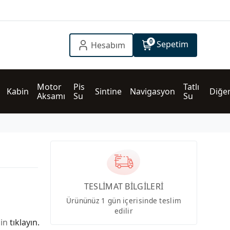
0
Sepetim
Hesabım
Motor 
Pis 
Tatlı 
Kabin
Sintine
Navigasyon
Diğe
Aksamı
Su
Su
TESLİMAT BİLGİLERİ
Ürününüz 1 gün içerisinde teslim
edilir
çin
tıklayın.