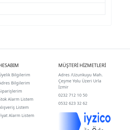
HESABIM
MÜŞTERİ HİZMETLERİ
Üyelik Bilgilerim
Adres /
Uzunkuyu Mah.
Çeşme Yolu Üzeri Urla
Adres Bilgilerim
İzmir
Siparişlerim
0232 712 10 50
Stok Alarm Listem
0532 623 32 62
Alışveriş Listem
Fiyat Alarm Listem