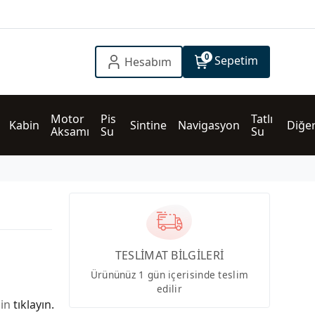
0
Sepetim
Hesabım
Motor 
Pis 
Tatlı 
Kabin
Sintine
Navigasyon
Diğe
Aksamı
Su
Su
TESLİMAT BİLGİLERİ
Ürününüz 1 gün içerisinde teslim
edilir
çin
tıklayın.