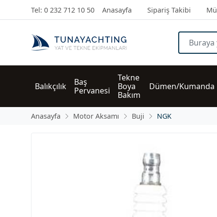
Tel: 0 232 712 10 50
Anasayfa
Sipariş Takibi
Müş
Tekne 
Baş 
Balıkçılık
Boya 
Dümen/Kumanda
Pervanesi
Bakım
Anasayfa
Motor Aksamı
Buji
NGK