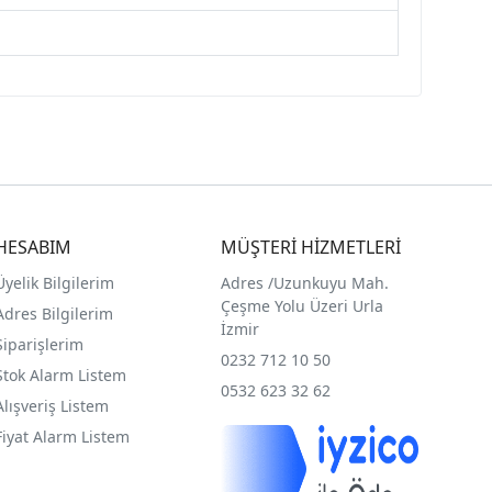
HESABIM
MÜŞTERİ HİZMETLERİ
Üyelik Bilgilerim
Adres /
Uzunkuyu Mah.
Çeşme Yolu Üzeri Urla
Adres Bilgilerim
İzmir
Siparişlerim
0232 712 10 50
Stok Alarm Listem
0532 623 32 62
Alışveriş Listem
Fiyat Alarm Listem