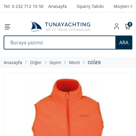
Tel: 0 232 712 10 50
Anasayfa
Sipariş Takibi
Müşteri Hi
0
ARA
Anasayfa
Diğer
Giyim
Mont
DİĞER