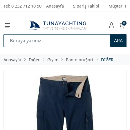
Tel: 0 232 712 10 50
Anasayfa
Sipariş Takibi
Müşteri Hi
0
ARA
Anasayfa
Diğer
Giyim
Pantolon/Şort
DİĞER