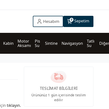
0
Sepetim
Hesabım
Motor 
Pis 
Tatlı 
Kabin
Sintine
Navigasyon
Diğe
Aksamı
Su
Su
TESLİMAT BİLGİLERİ
Ürününüz 1 gün içerisinde teslim
edilir
için
tıklayın.