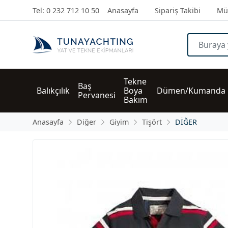
Tel: 0 232 712 10 50
Anasayfa
Sipariş Takibi
Müş
Tekne 
Baş 
Balıkçılık
Boya 
Dümen/Kumanda
Pervanesi
Bakım
Anasayfa
Diğer
Giyim
Tişört
DİĞER