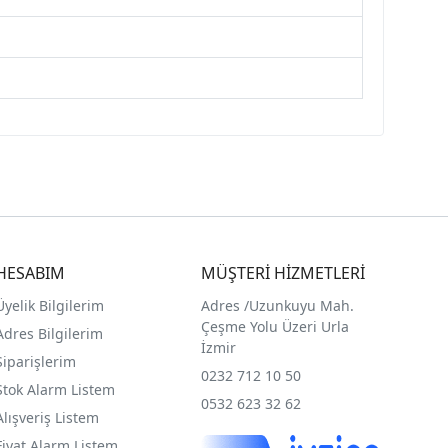
HESABIM
MÜŞTERİ HİZMETLERİ
Üyelik Bilgilerim
Adres /
Uzunkuyu Mah.
Çeşme Yolu Üzeri Urla
Adres Bilgilerim
İzmir
Siparişlerim
0232 712 10 50
Stok Alarm Listem
0532 623 32 62
Alışveriş Listem
Fiyat Alarm Listem