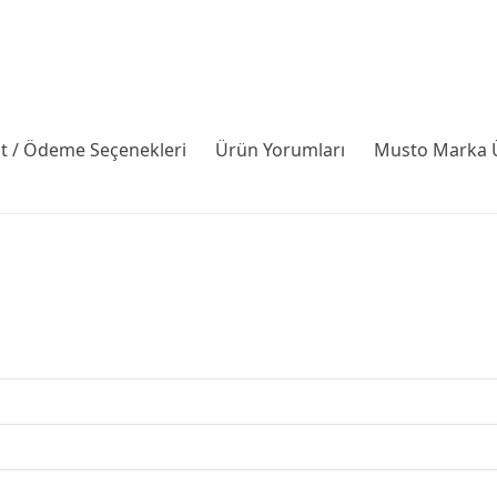
it / Ödeme Seçenekleri
Ürün Yorumları
Musto Marka Ü