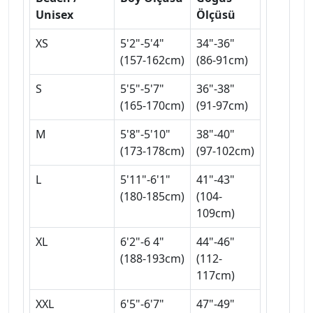
Unisex
Ölçüsü
XS
5'2"-5'4"
34"-36"
(157-162cm)
(86-91cm)
S
5'5"-5'7"
36"-38"
(165-170cm)
(91-97cm)
M
5'8"-5'10"
38"-40"
(173-178cm)
(97-102cm)
L
5'11"-6'1"
41"-43"
(180-185cm)
(104-
109cm)
XL
6'2"-6 4"
44"-46"
(188-193cm)
(112-
117cm)
XXL
6'5"-6'7"
47"-49"