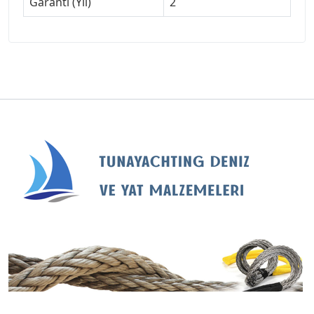
Garanti (Yıl)
2