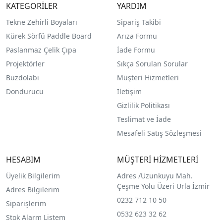
KATEGORİLER
YARDIM
Tekne Zehirli Boyaları
Sipariş Takibi
Kürek Sörfü Paddle Board
Arıza Formu
Paslanmaz Çelik Çıpa
İade Formu
Projektörler
Sıkça Sorulan Sorular
Buzdolabı
Müşteri Hizmetleri
Dondurucu
İletişim
Gizlilik Politikası
Teslimat ve İade
Mesafeli Satış Sözleşmesi
HESABIM
MÜŞTERİ HİZMETLERİ
Üyelik Bilgilerim
Adres /
Uzunkuyu Mah.
Çeşme Yolu Üzeri Urla İzmir
Adres Bilgilerim
0232 712 10 50
Siparişlerim
0532 623 32 62
Stok Alarm Listem