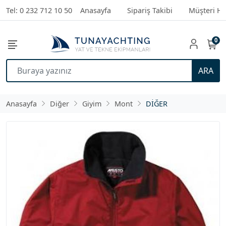
Tel: 0 232 712 10 50
Anasayfa
Sipariş Takibi
Müşteri Hi
0
ARA
Anasayfa
Diğer
Giyim
Mont
DİĞER