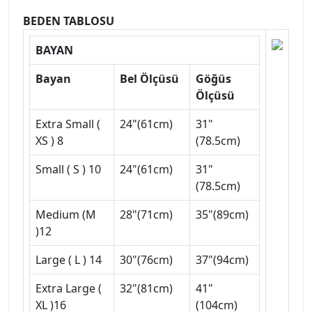
BEDEN TABLOSU
BAYAN
Bayan
Bel Ölçüsü
Göğüs
Ölçüsü
Extra Small (
24"(61cm)
31"
XS ) 8
(78.5cm)
Small ( S ) 10
24"(61cm)
31"
(78.5cm)
Medium (M
28"(71cm)
35"(89cm)
)12
Large ( L ) 14
30"(76cm)
37"(94cm)
Extra Large (
32"(81cm)
41"
XL )16
(104cm)