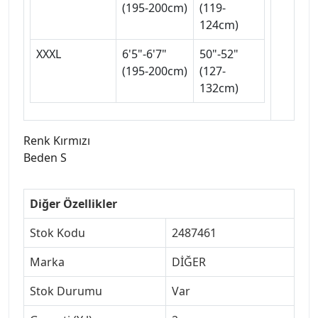
(195-200cm)
(119-
124cm)
XXXL
6'5"-6'7"
50"-52"
(195-200cm)
(127-
132cm)
Renk Kırmızı
Beden S
Diğer Özellikler
Stok Kodu
2487461
Marka
DİĞER
Stok Durumu
Var