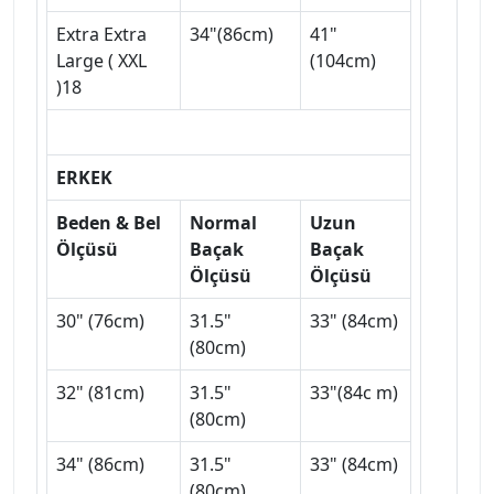
Extra Extra
34"(86cm)
41"
Large ( XXL
(104cm)
)18
ERKEK
Beden & Bel
Normal
Uzun
Ölçüsü
Baçak
Baçak
Ölçüsü
Ölçüsü
30" (76cm)
31.5"
33" (84cm)
(80cm)
32" (81cm)
31.5"
33"(84c m)
(80cm)
34" (86cm)
31.5"
33" (84cm)
(80cm)