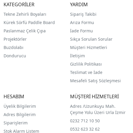
KATEGORİLER
YARDIM
Tekne Zehirli Boyaları
Sipariş Takibi
Kürek Sörfü Paddle Board
Arıza Formu
Paslanmaz Çelik Çıpa
İade Formu
Projektörler
Sıkça Sorulan Sorular
Buzdolabı
Müşteri Hizmetleri
Dondurucu
İletişim
Gizlilik Politikası
Teslimat ve İade
Mesafeli Satış Sözleşmesi
HESABIM
MÜŞTERİ HİZMETLERİ
Üyelik Bilgilerim
Adres /
Uzunkuyu Mah.
Çeşme Yolu Üzeri Urla İzmir
Adres Bilgilerim
0232 712 10 50
Siparişlerim
0532 623 32 62
Stok Alarm Listem