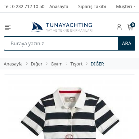
Tel: 0 232 712 10 50
Anasayfa
Sipariş Takibi
Müşteri Hi
0
ARA
Anasayfa
Diğer
Giyim
Tişört
DİĞER