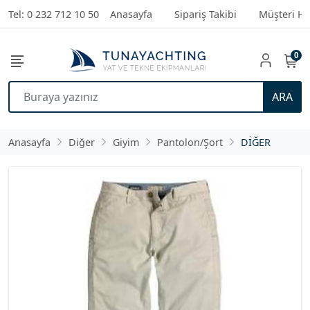
Tel: 0 232 712 10 50
Anasayfa
Sipariş Takibi
Müşteri Hi
0
ARA
Anasayfa
Diğer
Giyim
Pantolon/Şort
DİĞER