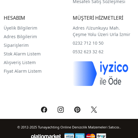
Mesafeli Satış Sözleşmesi
HESABIM
MÜŞTERİ HİZMETLERİ
Üyelik Bilgilerim
Adres /
Uzunkuyu Mah.
Çeşme Yolu Üzeri Urla İzmir
Adres Bilgilerim
0232 712 10 50
Siparişlerim
0532 623 32 62
Stok Alarm Listem
Alışveriş Listem
Fiyat Alarm Listem
© 2012-2025 Tunayachting Online Denizcilik Malzemeleri Satıcısı..