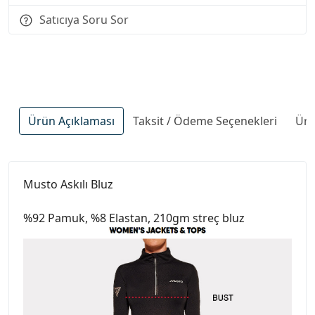
Satıcıya Soru Sor
Ürün Açıklaması
Taksit / Ödeme Seçenekleri
Ürü
Musto Askılı Bluz
%92 Pamuk, %8 Elastan, 210gm streç bluz