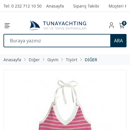
Tel: 0 232 712 10 50
Anasayfa
Sipariş Takibi
Müşteri Hi
0
ARA
Anasayfa
Diğer
Giyim
Tişört
DİĞER