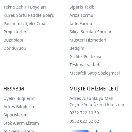
Tekne Zehirli Boyaları
Sipariş Takibi
Kürek Sörfü Paddle Board
Arıza Formu
Paslanmaz Çelik Çıpa
İade Formu
Projektörler
Sıkça Sorulan Sorular
Buzdolabı
Müşteri Hizmetleri
Dondurucu
İletişim
Gizlilik Politikası
Teslimat ve İade
Mesafeli Satış Sözleşmesi
HESABIM
MÜŞTERİ HİZMETLERİ
Üyelik Bilgilerim
Adres /
Uzunkuyu Mah.
Çeşme Yolu Üzeri Urla İzmir
Adres Bilgilerim
0232 712 10 50
Siparişlerim
0532 623 32 62
Stok Alarm Listem
Alışveriş Listem