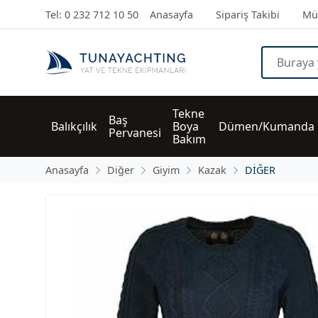
Tel: 0 232 712 10 50
Anasayfa
Sipariş Takibi
Müş
Tekne 
Baş 
Balıkçılık
Boya 
Dümen/Kumanda
Pervanesi
Bakım
Anasayfa
Diğer
Giyim
Kazak
DİĞER