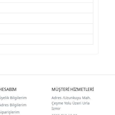
HESABIM
MÜŞTERİ HİZMETLERİ
Üyelik Bilgilerim
Adres /
Uzunkuyu Mah.
Çeşme Yolu Üzeri Urla
Adres Bilgilerim
İzmir
Siparişlerim