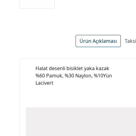
Ürün Açıklaması
Taks
Halat desenli bisiklet yaka kazak
%60 Pamuk, %30 Naylon, %10Yün
Lacivert