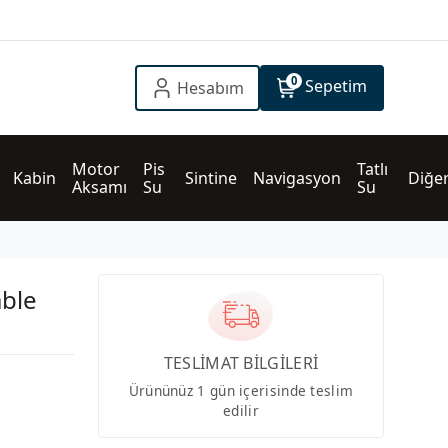
0
Sepetim
Hesabım
Motor 
Pis 
Tatlı 
Kabin
Sintine
Navigasyon
Diğe
Aksamı
Su
Su
ble
TESLİMAT BİLGİLERİ
Ürününüz 1 gün içerisinde teslim
edilir