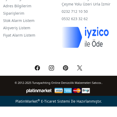
Çeşme Yolu Üzeri Urla İzmir
Adres Bilgilerim
0232 712 10 50
Siparişlerim
0532 623 32 62
Stok Alarm Listem
Alışveriş Listem
Fiyat Alarm Listem
© 2012-2025 Tunayachting Online Denizcilik Malzemeleri Satıcısı..
®
PlatinMarket
E-Ticaret Sistemi
İle Hazırlanmıştır.