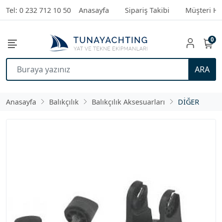
Tel: 0 232 712 10 50
Anasayfa
Sipariş Takibi
Müşteri Hi
0
ARA
Anasayfa
Balıkçılık
Balıkçılık Aksesuarları
DİĞER