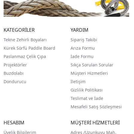
KATEGORİLER
YARDIM
Tekne Zehirli Boyaları
Sipariş Takibi
Kürek Sörfü Paddle Board
Arıza Formu
Paslanmaz Çelik Çıpa
İade Formu
Projektörler
Sıkça Sorulan Sorular
Buzdolabı
Müşteri Hizmetleri
Dondurucu
İletişim
Gizlilik Politikası
Teslimat ve İade
Mesafeli Satış Sözleşmesi
HESABIM
MÜŞTERİ HİZMETLERİ
Üyelik Bilgilerim
Adres /
Uzunkuyu Mah.