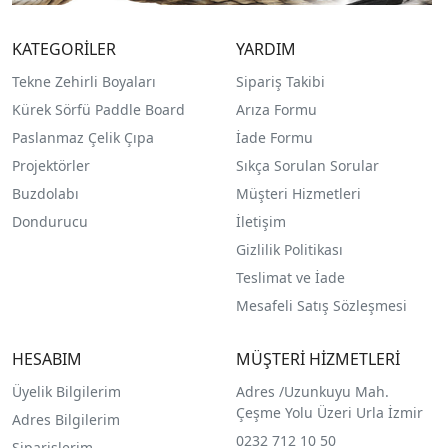
KATEGORİLER
YARDIM
Tekne Zehirli Boyaları
Sipariş Takibi
Kürek Sörfü Paddle Board
Arıza Formu
Paslanmaz Çelik Çıpa
İade Formu
Projektörler
Sıkça Sorulan Sorular
Buzdolabı
Müşteri Hizmetleri
Dondurucu
İletişim
Gizlilik Politikası
Teslimat ve İade
Mesafeli Satış Sözleşmesi
HESABIM
MÜŞTERİ HİZMETLERİ
Üyelik Bilgilerim
Adres /
Uzunkuyu Mah.
Çeşme Yolu Üzeri Urla İzmir
Adres Bilgilerim
0232 712 10 50
Siparişlerim