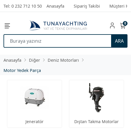
Tel: 0 232 712 10 50
Anasayfa
Sipariş Takibi
Müşteri Hi
0
ARA
Anasayfa
Diğer
Deniz Motorları
Motor Yedek Parça
Jeneratör
Dıştan Takma Motorlar