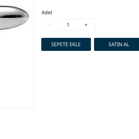
Adet
-
+