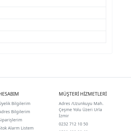
HESABIM
MÜŞTERİ HİZMETLERİ
Üyelik Bilgilerim
Adres /
Uzunkuyu Mah.
Çeşme Yolu Üzeri Urla
Adres Bilgilerim
İzmir
Siparişlerim
0232 712 10 50
Stok Alarm Listem