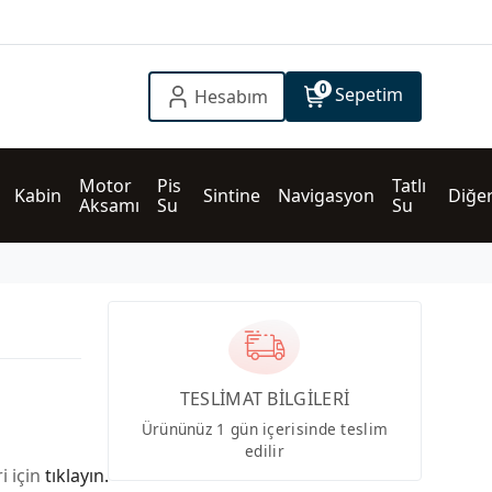
0
Sepetim
Hesabım
Motor 
Pis 
Tatlı 
Kabin
Sintine
Navigasyon
Diğe
Aksamı
Su
Su
TESLİMAT BİLGİLERİ
Ürününüz 1 gün içerisinde teslim
edilir
i için
tıklayın.