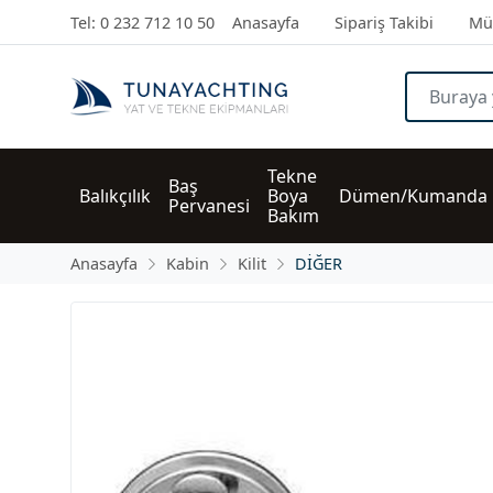
Tel: 0 232 712 10 50
Anasayfa
Sipariş Takibi
Müş
Tekne 
Baş 
Balıkçılık
Boya 
Dümen/Kumanda
Pervanesi
Bakım
Anasayfa
Kabin
Kilit
DİĞER