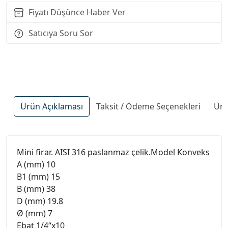
Fiyatı Düşünce Haber Ver
Satıcıya Soru Sor
Ürün Açıklaması
Taksit / Ödeme Seçenekleri
Ürü
Mini firar. AISI 316 paslanmaz çelik.Model Konveks
A (mm) 10
B1 (mm) 15
B (mm) 38
D (mm) 19.8
Ø (mm) 7
Ebat 1/4“x10