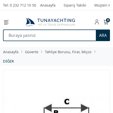
Tel: 0 232 712 10 50
Anasayfa
Sipariş Takibi
Müşteri Hi
0
ARA
Anasayfa
Güverte
Tahliye Borusu, Firar, Miçoz
DİĞER