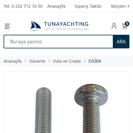
Tel: 0 232 712 10 50
Anasayfa
Sipariş Takibi
Müşteri Hi
0
ARA
Anasayfa
Güverte
Vida ve Cıvata
DİĞER