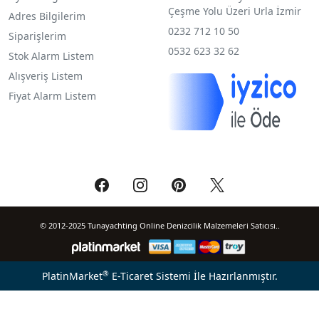
Çeşme Yolu Üzeri Urla İzmir
Adres Bilgilerim
0232 712 10 50
Siparişlerim
0532 623 32 62
Stok Alarm Listem
Alışveriş Listem
Fiyat Alarm Listem
© 2012-2025 Tunayachting Online Denizcilik Malzemeleri Satıcısı..
®
PlatinMarket
E-Ticaret Sistemi
İle Hazırlanmıştır.