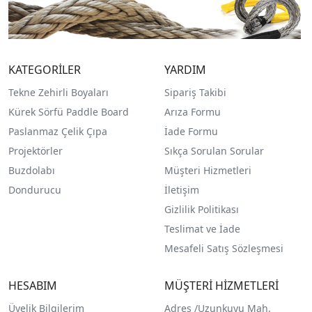
KATEGORİLER
YARDIM
Tekne Zehirli Boyaları
Sipariş Takibi
Kürek Sörfü Paddle Board
Arıza Formu
Paslanmaz Çelik Çıpa
İade Formu
Projektörler
Sıkça Sorulan Sorular
Buzdolabı
Müşteri Hizmetleri
Dondurucu
İletişim
Gizlilik Politikası
Teslimat ve İade
Mesafeli Satış Sözleşmesi
HESABIM
MÜŞTERİ HİZMETLERİ
Üyelik Bilgilerim
Adres /
Uzunkuyu Mah.