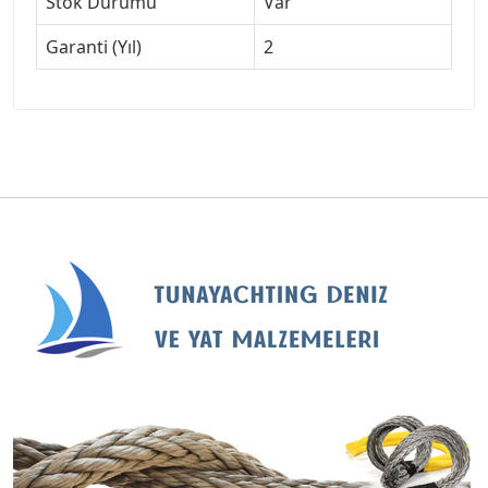
Stok Durumu
Var
Garanti (Yıl)
2