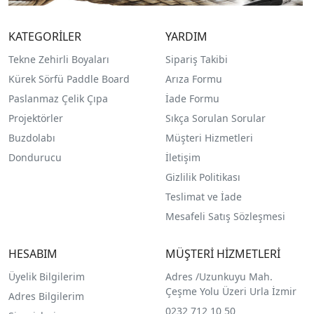
KATEGORİLER
YARDIM
Tekne Zehirli Boyaları
Sipariş Takibi
Kürek Sörfü Paddle Board
Arıza Formu
Paslanmaz Çelik Çıpa
İade Formu
Projektörler
Sıkça Sorulan Sorular
Buzdolabı
Müşteri Hizmetleri
Dondurucu
İletişim
Gizlilik Politikası
Teslimat ve İade
Mesafeli Satış Sözleşmesi
HESABIM
MÜŞTERİ HİZMETLERİ
Üyelik Bilgilerim
Adres /
Uzunkuyu Mah.
Çeşme Yolu Üzeri Urla İzmir
Adres Bilgilerim
0232 712 10 50