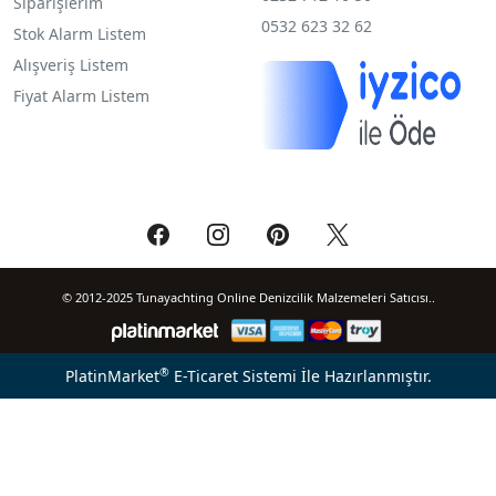
Siparişlerim
0532 623 32 62
Stok Alarm Listem
Alışveriş Listem
Fiyat Alarm Listem
© 2012-2025 Tunayachting Online Denizcilik Malzemeleri Satıcısı..
®
PlatinMarket
E-Ticaret Sistemi
İle Hazırlanmıştır.