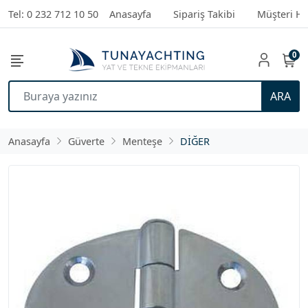
Tel: 0 232 712 10 50
Anasayfa
Sipariş Takibi
Müşteri Hi
0
ARA
Anasayfa
Güverte
Menteşe
DİĞER