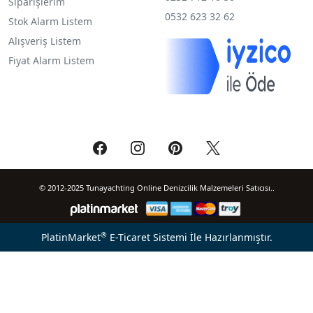
Siparişlerim
0532 623 32 62
Stok Alarm Listem
Alışveriş Listem
Fiyat Alarm Listem
© 2012-2025 Tunayachting Online Denizcilik Malzemeleri Satıcısı..
®
PlatinMarket
E-Ticaret Sistemi
İle Hazırlanmıştır.