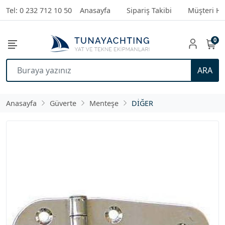
Tel: 0 232 712 10 50
Anasayfa
Sipariş Takibi
Müşteri Hi
0
ARA
Anasayfa
Güverte
Menteşe
DİĞER