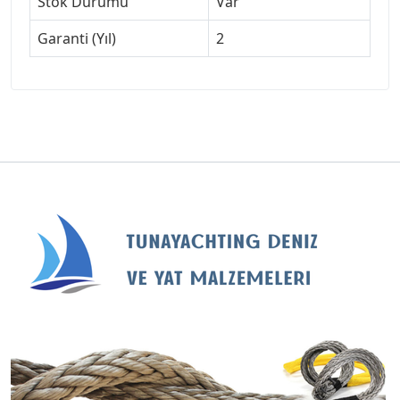
Stok Durumu
Var
Garanti (Yıl)
2