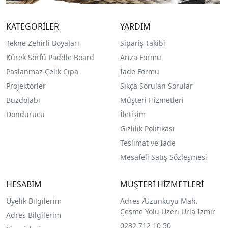
KATEGORİLER
YARDIM
Tekne Zehirli Boyaları
Sipariş Takibi
Kürek Sörfü Paddle Board
Arıza Formu
Paslanmaz Çelik Çıpa
İade Formu
Projektörler
Sıkça Sorulan Sorular
Buzdolabı
Müşteri Hizmetleri
Dondurucu
İletişim
Gizlilik Politikası
Teslimat ve İade
Mesafeli Satış Sözleşmesi
HESABIM
MÜŞTERİ HİZMETLERİ
Üyelik Bilgilerim
Adres /
Uzunkuyu Mah.
Çeşme Yolu Üzeri Urla İzmir
Adres Bilgilerim
0232 712 10 50