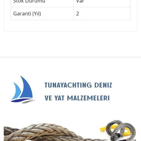
Stok Durumu
Var
Garanti (Yıl)
2