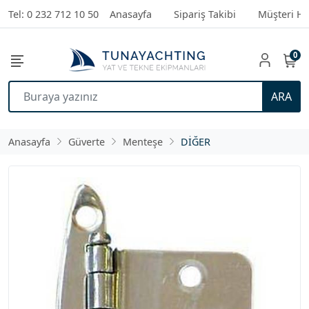
Tel: 0 232 712 10 50
Anasayfa
Sipariş Takibi
Müşteri Hi
0
ARA
Anasayfa
Güverte
Menteşe
DİĞER