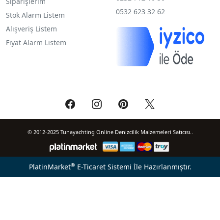
Siparişlerim
0532 623 32 62
Stok Alarm Listem
Alışveriş Listem
Fiyat Alarm Listem
© 2012-2025 Tunayachting Online Denizcilik Malzemeleri Satıcısı..
®
PlatinMarket
E-Ticaret Sistemi
İle Hazırlanmıştır.