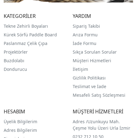
KATEGORİLER
YARDIM
Tekne Zehirli Boyaları
Sipariş Takibi
Kürek Sörfü Paddle Board
Arıza Formu
Paslanmaz Çelik Çıpa
İade Formu
Projektörler
Sıkça Sorulan Sorular
Buzdolabı
Müşteri Hizmetleri
Dondurucu
İletişim
Gizlilik Politikası
Teslimat ve İade
Mesafeli Satış Sözleşmesi
HESABIM
MÜŞTERİ HİZMETLERİ
Üyelik Bilgilerim
Adres /
Uzunkuyu Mah.
Çeşme Yolu Üzeri Urla İzmir
Adres Bilgilerim
0232 712 10 50