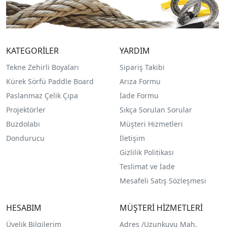
KATEGORİLER
YARDIM
Tekne Zehirli Boyaları
Sipariş Takibi
Kürek Sörfü Paddle Board
Arıza Formu
Paslanmaz Çelik Çıpa
İade Formu
Projektörler
Sıkça Sorulan Sorular
Buzdolabı
Müşteri Hizmetleri
Dondurucu
İletişim
Gizlilik Politikası
Teslimat ve İade
Mesafeli Satış Sözleşmesi
HESABIM
MÜŞTERİ HİZMETLERİ
Üyelik Bilgilerim
Adres /
Uzunkuyu Mah.