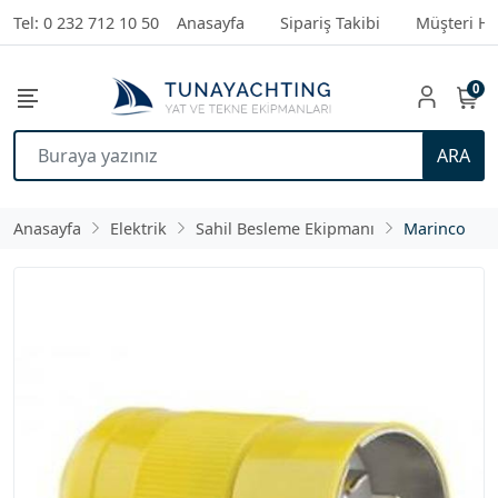
Tel: 0 232 712 10 50
Anasayfa
Sipariş Takibi
Müşteri Hi
0
ARA
Anasayfa
Elektrik
Sahil Besleme Ekipmanı
Marinco