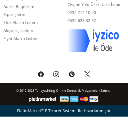
Çeşme Yolu Üzeri Urla İzmir
Adres Bilgilerim
0232 712 10 50
Siparişlerim
0532 623 32 62
Stok Alarm Listem
Alışveriş Listem
Fiyat Alarm Listem
© 2012-2025 Tunayachting Online Denizcilik Malzemeleri Satıcısı..
®
PlatinMarket
E-Ticaret Sistemi
İle Hazırlanmıştır.