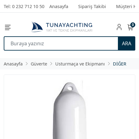
Tel: 0 232 712 10 50
Anasayfa
Sipariş Takibi
Müşteri Hi
0
ARA
Anasayfa
Güverte
Usturmaça ve Ekipmanı
DİĞER