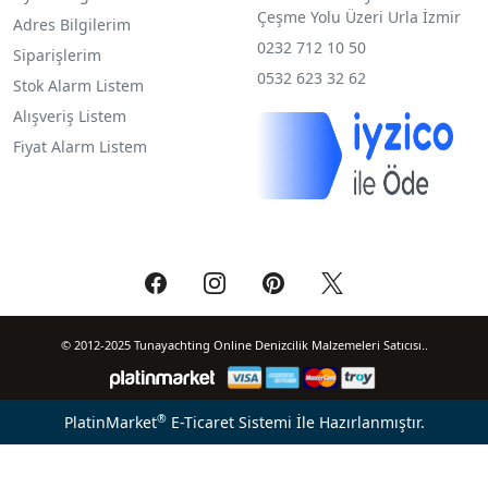
Çeşme Yolu Üzeri Urla İzmir
Adres Bilgilerim
0232 712 10 50
Siparişlerim
0532 623 32 62
Stok Alarm Listem
Alışveriş Listem
Fiyat Alarm Listem
© 2012-2025 Tunayachting Online Denizcilik Malzemeleri Satıcısı..
®
PlatinMarket
E-Ticaret Sistemi
İle Hazırlanmıştır.