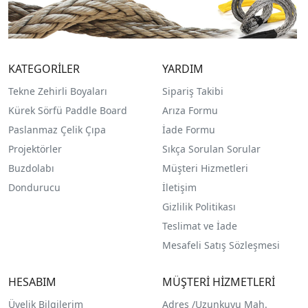
KATEGORİLER
YARDIM
Tekne Zehirli Boyaları
Sipariş Takibi
Kürek Sörfü Paddle Board
Arıza Formu
Paslanmaz Çelik Çıpa
İade Formu
Projektörler
Sıkça Sorulan Sorular
Buzdolabı
Müşteri Hizmetleri
Dondurucu
İletişim
Gizlilik Politikası
Teslimat ve İade
Mesafeli Satış Sözleşmesi
HESABIM
MÜŞTERİ HİZMETLERİ
Üyelik Bilgilerim
Adres /
Uzunkuyu Mah.