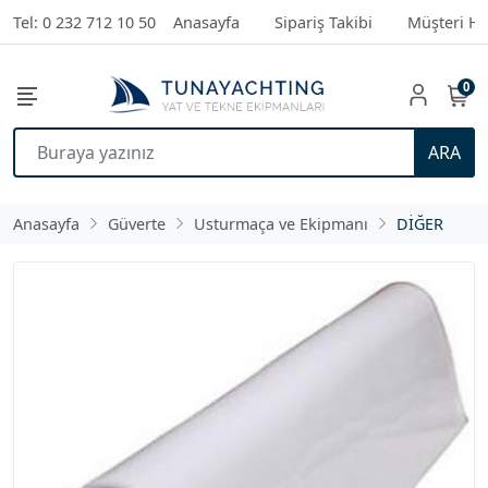
Tel: 0 232 712 10 50
Anasayfa
Sipariş Takibi
Müşteri Hi
0
ARA
Anasayfa
Güverte
Usturmaça ve Ekipmanı
DİĞER