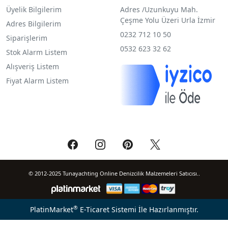
Üyelik Bilgilerim
Adres /
Uzunkuyu Mah.
Çeşme Yolu Üzeri Urla İzmir
Adres Bilgilerim
0232 712 10 50
Siparişlerim
0532 623 32 62
Stok Alarm Listem
Alışveriş Listem
Fiyat Alarm Listem
© 2012-2025 Tunayachting Online Denizcilik Malzemeleri Satıcısı..
®
PlatinMarket
E-Ticaret Sistemi
İle Hazırlanmıştır.