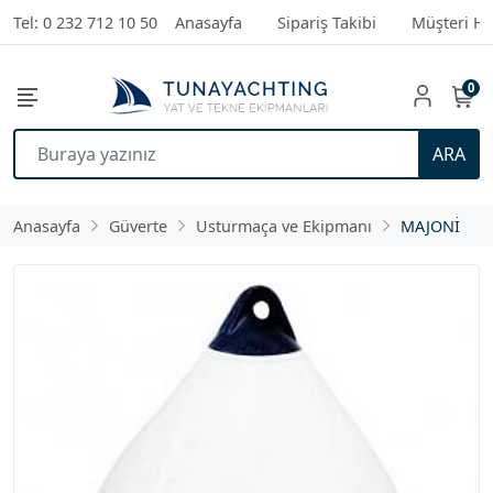
Tel: 0 232 712 10 50
Anasayfa
Sipariş Takibi
Müşteri Hi
0
ARA
Anasayfa
Güverte
Usturmaça ve Ekipmanı
MAJONİ