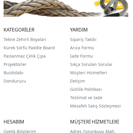
KATEGORİLER
YARDIM
Tekne Zehirli Boyaları
Sipariş Takibi
Kürek Sörfü Paddle Board
Arıza Formu
Paslanmaz Çelik Çıpa
İade Formu
Projektörler
Sıkça Sorulan Sorular
Buzdolabı
Müşteri Hizmetleri
Dondurucu
İletişim
Gizlilik Politikası
Teslimat ve İade
Mesafeli Satış Sözleşmesi
HESABIM
MÜŞTERİ HİZMETLERİ
Üyelik Bilgilerim
Adres /
Uzunkuyu Mah.