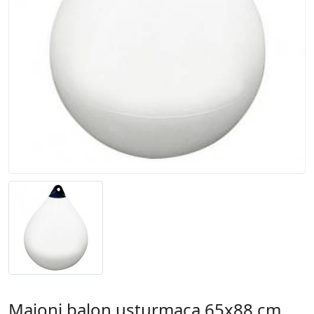
Majoni balon usturmaça 65x88 cm