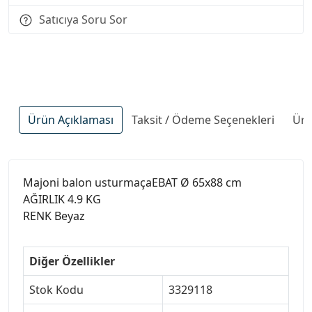
Satıcıya Soru Sor
Ürün Açıklaması
Taksit / Ödeme Seçenekleri
Ürü
Majoni balon usturmaçaEBAT Ø 65x88 cm
AĞIRLIK 4.9 KG
RENK Beyaz
Diğer Özellikler
Stok Kodu
3329118