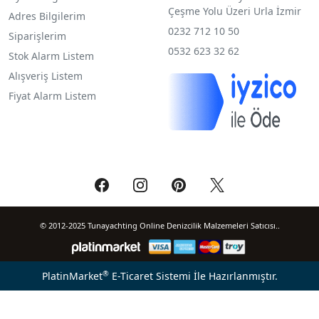
Çeşme Yolu Üzeri Urla İzmir
Adres Bilgilerim
0232 712 10 50
Siparişlerim
0532 623 32 62
Stok Alarm Listem
Alışveriş Listem
Fiyat Alarm Listem
© 2012-2025 Tunayachting Online Denizcilik Malzemeleri Satıcısı..
®
PlatinMarket
E-Ticaret Sistemi
İle Hazırlanmıştır.