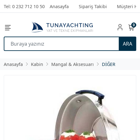
Tel: 0 232 712 10 50
Anasayfa
Sipariş Takibi
Müşteri Hi
0
ARA
Anasayfa
Kabin
Mangal & Aksesuarı
DİĞER