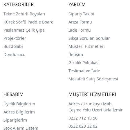
KATEGORİLER
YARDIM
Tekne Zehirli Boyaları
Sipariş Takibi
Kürek Sörfü Paddle Board
Arıza Formu
Paslanmaz Çelik Çıpa
İade Formu
Projektörler
Sıkça Sorulan Sorular
Buzdolabı
Müşteri Hizmetleri
Dondurucu
İletişim
Gizlilik Politikası
Teslimat ve İade
Mesafeli Satış Sözleşmesi
HESABIM
MÜŞTERİ HİZMETLERİ
Üyelik Bilgilerim
Adres /
Uzunkuyu Mah.
Çeşme Yolu Üzeri Urla İzmir
Adres Bilgilerim
0232 712 10 50
Siparişlerim
0532 623 32 62
Stok Alarm Listem