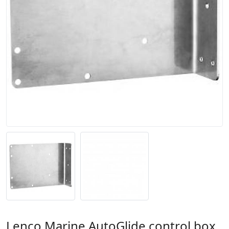
Lenco Marine AutoGlide control box