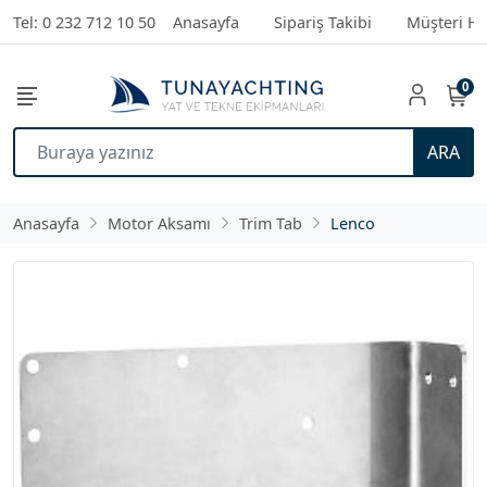
Tel: 0 232 712 10 50
Anasayfa
Sipariş Takibi
Müşteri Hi
0
ARA
Anasayfa
Motor Aksamı
Trim Tab
Lenco