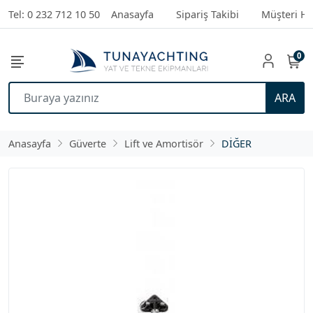
Tel: 0 232 712 10 50
Anasayfa
Sipariş Takibi
Müşteri Hi
0
ARA
Anasayfa
Güverte
Lift ve Amortisör
DİĞER