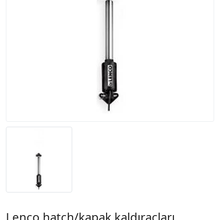
Lenco hatch/kapak kaldıraçları