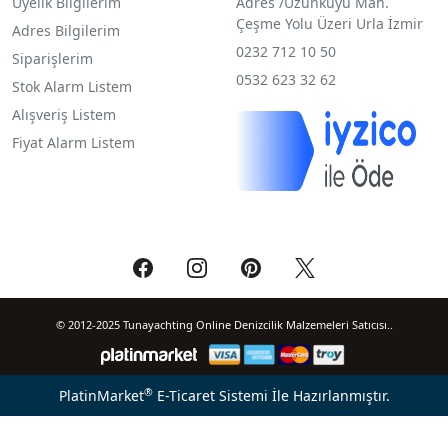
Üyelik Bilgilerim
Adres /
Uzunkuyu Mah.
Çeşme Yolu Üzeri Urla İzmir
Adres Bilgilerim
0232 712 10 50
Siparişlerim
0532 623 32 62
Stok Alarm Listem
Alışveriş Listem
Fiyat Alarm Listem
© 2012-2025 Tunayachting Online Denizcilik Malzemeleri Satıcısı..
®
PlatinMarket
E-Ticaret Sistemi
İle Hazırlanmıştır.