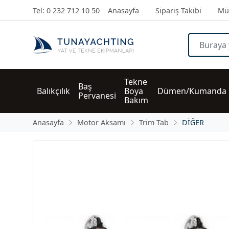
Tel: 0 232 712 10 50
Anasayfa
Sipariş Takibi
Müş
Tekne 
Baş 
Balıkçılık
Boya 
Dümen/Kumanda
Pervanesi
Bakım
Anasayfa
Motor Aksamı
Trim Tab
DİĞER