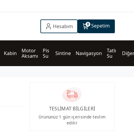
0
Sepetim
Hesabım
Motor 
Pis 
Tatlı 
Kabin
Sintine
Navigasyon
Diğe
Aksamı
Su
Su
TESLİMAT BİLGİLERİ
Ürününüz 1 gün içerisinde teslim
edilir