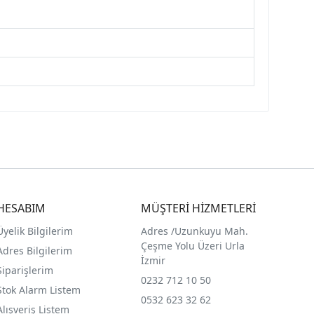
HESABIM
MÜŞTERİ HİZMETLERİ
Üyelik Bilgilerim
Adres /
Uzunkuyu Mah.
Çeşme Yolu Üzeri Urla
Adres Bilgilerim
İzmir
Siparişlerim
0232 712 10 50
Stok Alarm Listem
0532 623 32 62
Alışveriş Listem