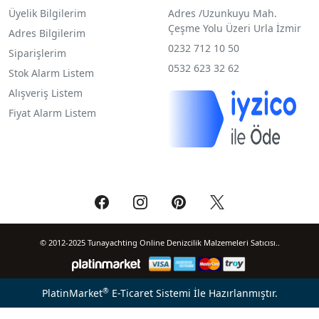
Üyelik Bilgilerim
Adres /
Uzunkuyu Mah.
Çeşme Yolu Üzeri Urla İzmir
Adres Bilgilerim
0232 712 10 50
Siparişlerim
0532 623 32 62
Stok Alarm Listem
Alışveriş Listem
Fiyat Alarm Listem
© 2012-2025 Tunayachting Online Denizcilik Malzemeleri Satıcısı..
®
PlatinMarket
E-Ticaret Sistemi
İle Hazırlanmıştır.