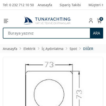
Tel: 0 232 712 10 50
Anasayfa
Sipariş Takibi
Müşteri Hi
0
ARA
Anasayfa
Elektrik
İç Aydınlatma
Spot
DİĞER