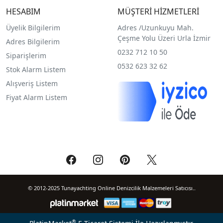
HESABIM
MÜŞTERİ HİZMETLERİ
Üyelik Bilgilerim
Adres /
Uzunkuyu Mah.
Çeşme Yolu Üzeri Urla İzmir
Adres Bilgilerim
0232 712 10 50
Siparişlerim
0532 623 32 62
Stok Alarm Listem
Alışveriş Listem
Fiyat Alarm Listem
© 2012-2025 Tunayachting Online Denizcilik Malzemeleri Satıcısı..
®