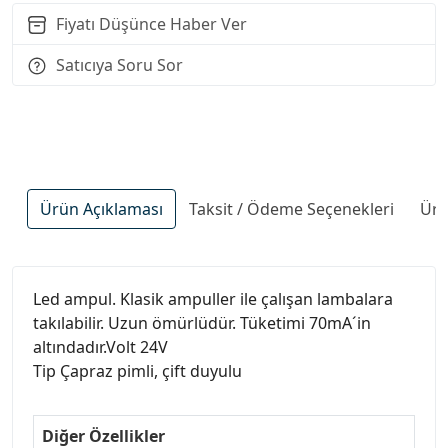
Fiyatı Düşünce Haber Ver
Satıcıya Soru Sor
Ürün Açıklaması
Taksit / Ödeme Seçenekleri
Ürü
Led ampul. Klasik ampuller ile çalışan lambalara
takılabilir. Uzun ömürlüdür. Tüketimi 70mA´in
altındadır.Volt 24V
Tip Çapraz pimli, çift duyulu
Diğer Özellikler