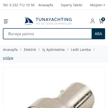
Tel: 0 232 712 10 50
Anasayfa
Sipariş Takibi
Müşteri Hi
0
ARA
Anasayfa
Elektrik
İç Aydınlatma
Ledli Lamba
DİĞER