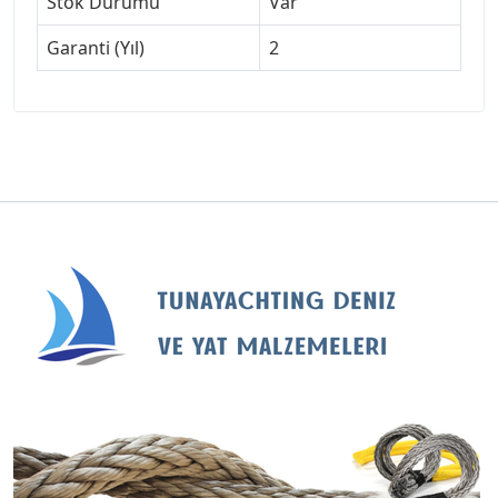
Stok Durumu
Var
Garanti (Yıl)
2