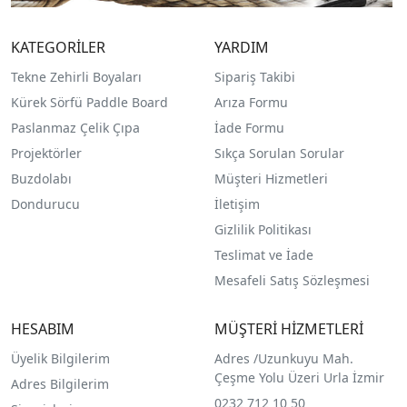
KATEGORİLER
YARDIM
Tekne Zehirli Boyaları
Sipariş Takibi
Kürek Sörfü Paddle Board
Arıza Formu
Paslanmaz Çelik Çıpa
İade Formu
Projektörler
Sıkça Sorulan Sorular
Buzdolabı
Müşteri Hizmetleri
Dondurucu
İletişim
Gizlilik Politikası
Teslimat ve İade
Mesafeli Satış Sözleşmesi
HESABIM
MÜŞTERİ HİZMETLERİ
Üyelik Bilgilerim
Adres /
Uzunkuyu Mah.
Çeşme Yolu Üzeri Urla İzmir
Adres Bilgilerim
0232 712 10 50