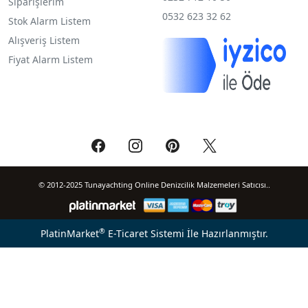
Siparişlerim
0532 623 32 62
Stok Alarm Listem
Alışveriş Listem
Fiyat Alarm Listem
© 2012-2025 Tunayachting Online Denizcilik Malzemeleri Satıcısı..
®
PlatinMarket
E-Ticaret Sistemi
İle Hazırlanmıştır.