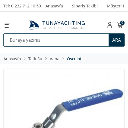
Tel: 0 232 712 10 50
Anasayfa
Sipariş Takibi
Müşteri Hi
0
ARA
Anasayfa
Tatlı Su
Vana
Osculati