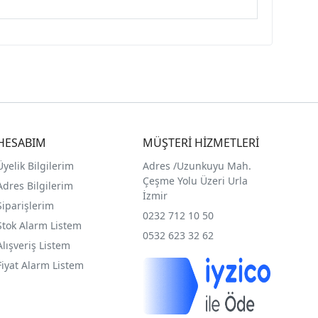
HESABIM
MÜŞTERİ HİZMETLERİ
Üyelik Bilgilerim
Adres /
Uzunkuyu Mah.
Çeşme Yolu Üzeri Urla
Adres Bilgilerim
İzmir
Siparişlerim
0232 712 10 50
Stok Alarm Listem
0532 623 32 62
Alışveriş Listem
Fiyat Alarm Listem