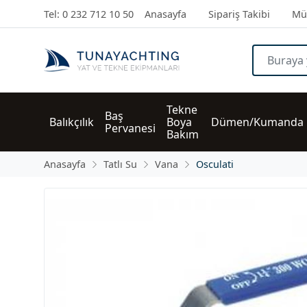
Tel: 0 232 712 10 50
Anasayfa
Sipariş Takibi
Müş
Tekne 
Baş 
Balıkçılık
Boya 
Dümen/Kumanda
Pervanesi
Bakım
Anasayfa
Tatlı Su
Vana
Osculati