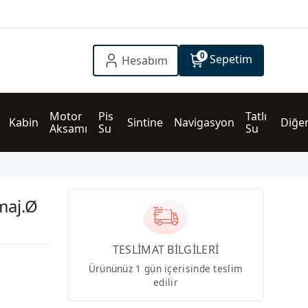
0
Sepetim
Hesabım
Motor 
Pis 
Tatlı 
Kabin
Sintine
Navigasyon
Diğe
Aksamı
Su
Su
maj.Ø
TESLİMAT BİLGİLERİ
Ürününüz 1 gün içerisinde teslim
edilir