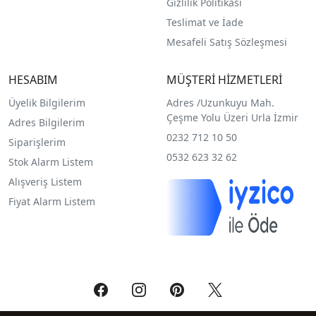
Gizlilik Politikası
Teslimat ve İade
Mesafeli Satış Sözleşmesi
HESABIM
MÜŞTERİ HİZMETLERİ
Üyelik Bilgilerim
Adres /
Uzunkuyu Mah.
Çeşme Yolu Üzeri Urla İzmir
Adres Bilgilerim
0232 712 10 50
Siparişlerim
0532 623 32 62
Stok Alarm Listem
Alışveriş Listem
Fiyat Alarm Listem