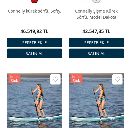
Connelly kürek sörfü. Softy.
Connelly Şişme Kürek
Sörfü. Model Dakota
46.519,92 TL
42.547,35 TL
Kritik
Kritik
Stok
Stok