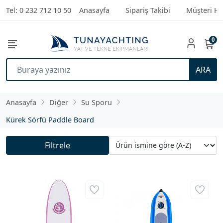
Tel: 0 232 712 10 50
Anasayfa
Sipariş Takibi
Müşteri Hi
0
ARA
Anasayfa
Diğer
Su Sporu
Kürek Sörfü Paddle Board
Filtrele