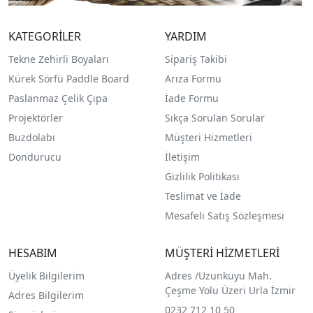
KATEGORİLER
YARDIM
Tekne Zehirli Boyaları
Sipariş Takibi
Kürek Sörfü Paddle Board
Arıza Formu
Paslanmaz Çelik Çıpa
İade Formu
Projektörler
Sıkça Sorulan Sorular
Buzdolabı
Müşteri Hizmetleri
Dondurucu
İletişim
Gizlilik Politikası
Teslimat ve İade
Mesafeli Satış Sözleşmesi
HESABIM
MÜŞTERİ HİZMETLERİ
Üyelik Bilgilerim
Adres /
Uzunkuyu Mah.
Çeşme Yolu Üzeri Urla İzmir
Adres Bilgilerim
0232 712 10 50