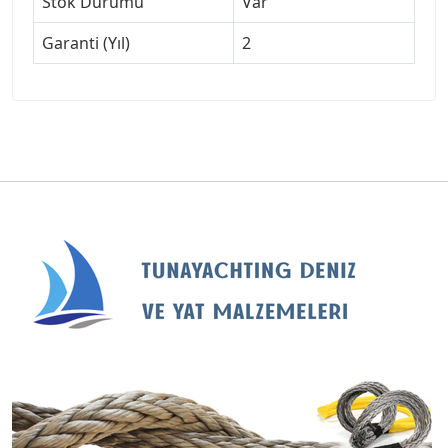
Stok Durumu
Var
Garanti (Yıl)
2