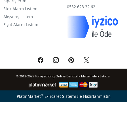
Siparişlerim
0532 623 32 62
Stok Alarm Listem
Alışveriş Listem
Fiyat Alarm Listem
© 2012-2025 Tunayachting Online Denizcilik Malzemeleri Satıcısı..
®
PlatinMarket
E-Ticaret Sistemi
İle Hazırlanmıştır.