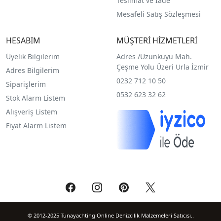
Teslimat ve İade
Mesafeli Satış Sözleşmesi
HESABIM
MÜŞTERİ HİZMETLERİ
Üyelik Bilgilerim
Adres /
Uzunkuyu Mah.
Çeşme Yolu Üzeri Urla İzmir
Adres Bilgilerim
0232 712 10 50
Siparişlerim
0532 623 32 62
Stok Alarm Listem
Alışveriş Listem
Fiyat Alarm Listem
© 2012-2025 Tunayachting Online Denizcilik Malzemeleri Satıcısı..