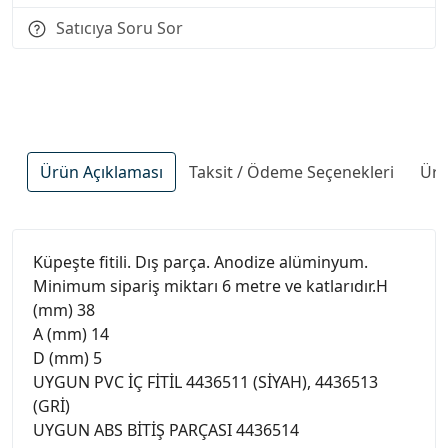
Satıcıya Soru Sor
Ürün Açıklaması
Taksit / Ödeme Seçenekleri
Ürü
Küpeşte fitili. Dış parça. Anodize alüminyum.
Minimum sipariş miktarı 6 metre ve katlarıdır.H
(mm) 38
A (mm) 14
D (mm) 5
UYGUN PVC İÇ FİTİL 4436511 (SİYAH), 4436513
(GRİ)
UYGUN ABS BİTİŞ PARÇASI 4436514