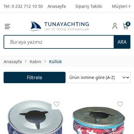
Tel: 0 232 712 10 50
Anasayfa
Sipariş Takibi
Müşteri Hi
0
ARA
Anasayfa
Kabin
Küllük
Filtrele