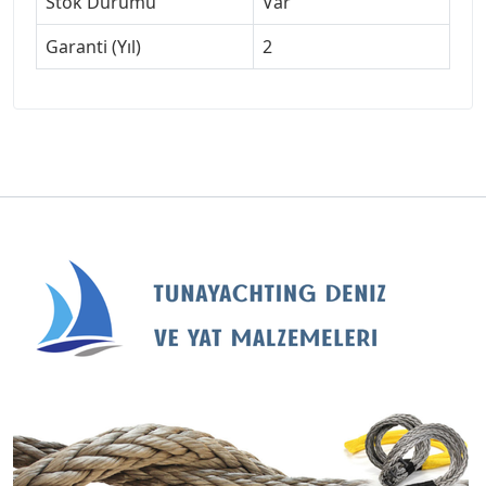
Stok Durumu
Var
Garanti (Yıl)
2