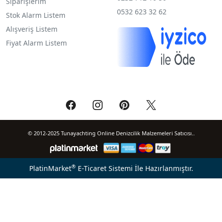
Siparişlerim
0532 623 32 62
Stok Alarm Listem
Alışveriş Listem
Fiyat Alarm Listem
© 2012-2025 Tunayachting Online Denizcilik Malzemeleri Satıcısı..
®
PlatinMarket
E-Ticaret Sistemi
İle Hazırlanmıştır.