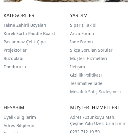
KATEGORİLER
YARDIM
Tekne Zehirli Boyaları
Sipariş Takibi
Kürek Sörfü Paddle Board
Arıza Formu
Paslanmaz Çelik Çıpa
İade Formu
Projektörler
Sıkça Sorulan Sorular
Buzdolabı
Müşteri Hizmetleri
Dondurucu
İletişim
Gizlilik Politikası
Teslimat ve İade
Mesafeli Satış Sözleşmesi
HESABIM
MÜŞTERİ HİZMETLERİ
Üyelik Bilgilerim
Adres /
Uzunkuyu Mah.
Çeşme Yolu Üzeri Urla İzmir
Adres Bilgilerim
0232 712 10 50