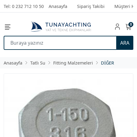
Tel: 0 232 712 10 50
Anasayfa
Sipariş Takibi
Müşteri Hi
0
ARA
Anasayfa
Tatlı Su
Fitting Malzemeleri
DİĞER