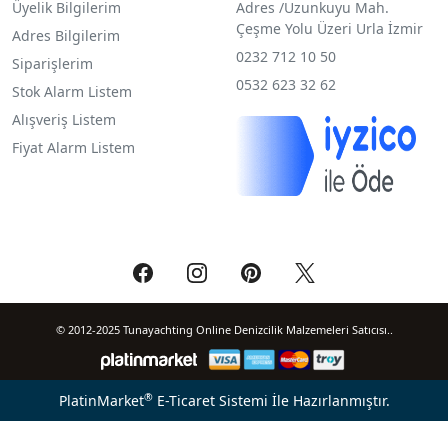
Üyelik Bilgilerim
Adres /
Uzunkuyu Mah.
Çeşme Yolu Üzeri Urla İzmir
Adres Bilgilerim
0232 712 10 50
Siparişlerim
0532 623 32 62
Stok Alarm Listem
Alışveriş Listem
Fiyat Alarm Listem
© 2012-2025 Tunayachting Online Denizcilik Malzemeleri Satıcısı..
®
PlatinMarket
E-Ticaret Sistemi
İle Hazırlanmıştır.