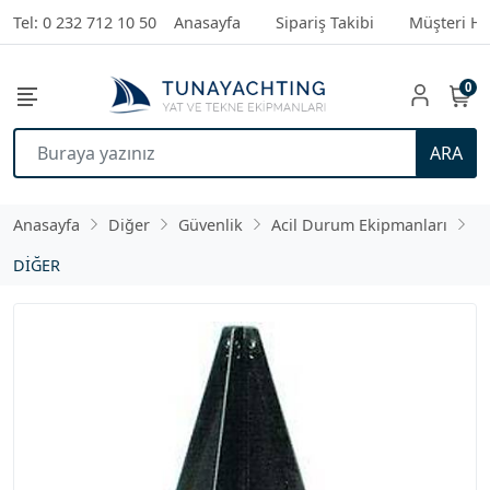
Tel: 0 232 712 10 50
Anasayfa
Sipariş Takibi
Müşteri Hi
0
ARA
Anasayfa
Diğer
Güvenlik
Acil Durum Ekipmanları
DİĞER