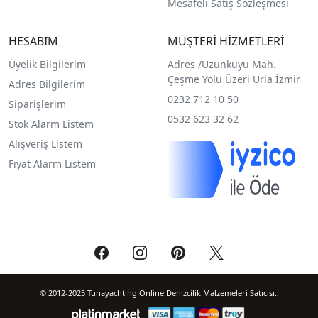
Mesafeli Satış Sözleşmesi
HESABIM
MÜŞTERİ HİZMETLERİ
Üyelik Bilgilerim
Adres /
Uzunkuyu Mah.
Çeşme Yolu Üzeri Urla İzmir
Adres Bilgilerim
0232 712 10 50
Siparişlerim
0532 623 32 62
Stok Alarm Listem
Alışveriş Listem
Fiyat Alarm Listem
© 2012-2025 Tunayachting Online Denizcilik Malzemeleri Satıcısı..