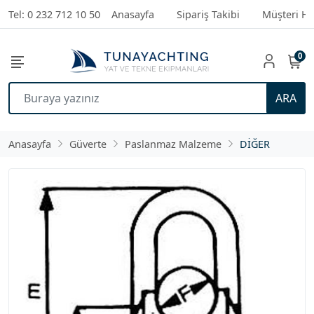
Tel: 0 232 712 10 50
Anasayfa
Sipariş Takibi
Müşteri Hi
0
ARA
Anasayfa
Güverte
Paslanmaz Malzeme
DİĞER