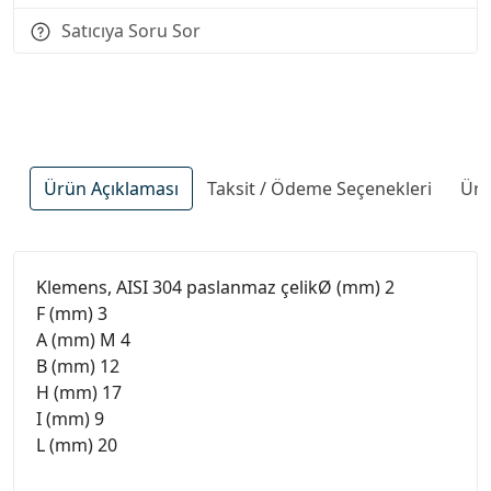
Satıcıya Soru Sor
Ürün Açıklaması
Taksit / Ödeme Seçenekleri
Ürü
Klemens, AISI 304 paslanmaz çelikØ (mm) 2
F (mm) 3
A (mm) M 4
B (mm) 12
H (mm) 17
I (mm) 9
L (mm) 20