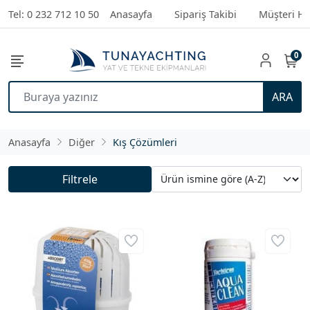
Tel: 0 232 712 10 50
Anasayfa
Sipariş Takibi
Müşteri Hi
0
ARA
Anasayfa
Diğer
Kış Çözümleri
Filtrele