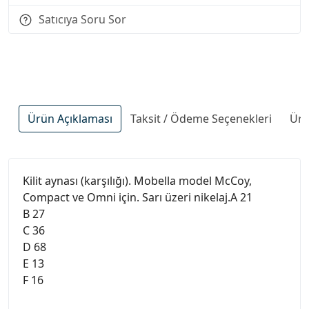
Satıcıya Soru Sor
Ürün Açıklaması
Taksit / Ödeme Seçenekleri
Ürü
Kilit aynası (karşılığı). Mobella model McCoy,
Compact ve Omni için. Sarı üzeri nikelaj.A 21
B 27
C 36
D 68
E 13
F 16