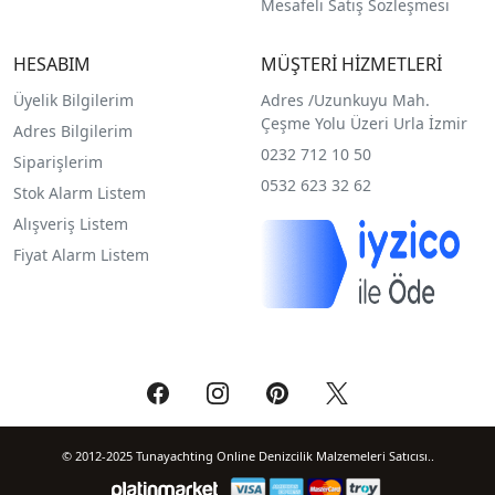
Mesafeli Satış Sözleşmesi
HESABIM
MÜŞTERİ HİZMETLERİ
Üyelik Bilgilerim
Adres /
Uzunkuyu Mah.
Çeşme Yolu Üzeri Urla İzmir
Adres Bilgilerim
0232 712 10 50
Siparişlerim
0532 623 32 62
Stok Alarm Listem
Alışveriş Listem
Fiyat Alarm Listem
© 2012-2025 Tunayachting Online Denizcilik Malzemeleri Satıcısı..