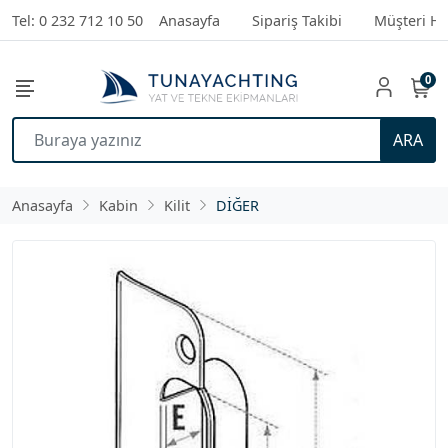
Tel: 0 232 712 10 50
Anasayfa
Sipariş Takibi
Müşteri Hi
0
ARA
Anasayfa
Kabin
Kilit
DİĞER